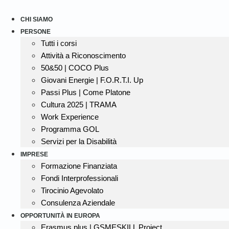
Vai
al
CHI SIAMO
contenuto
PERSONE
Tutti i corsi
Attività a Riconoscimento
50&50 | COCO Plus
Giovani Energie | F.O.R.T.I. Up
Passi Plus | Come Platone
Cultura 2025 | TRAMA
Work Experience
Programma GOL
Servizi per la Disabilità
IMPRESE
Formazione Finanziata
Fondi Interprofessionali
Tirocinio Agevolato
Consulenza Aziendale
OPPORTUNITÀ IN EUROPA
Erasmus plus | GSMESKILL Project