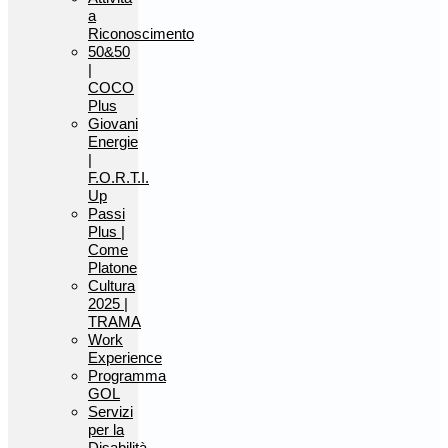
a
Riconoscimento
50&50
|
COCO
Plus
Giovani
Energie
|
F.O.R.T.I.
Up
Passi
Plus |
Come
Platone
Cultura
2025 |
TRAMA
Work
Experience
Programma
GOL
Servizi
per la
Disabilità