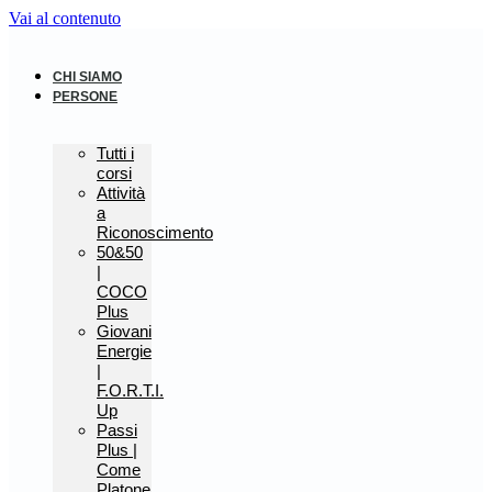
Vai al contenuto
CHI SIAMO
PERSONE
Tutti i
corsi
Attività
a
Riconoscimento
50&50
|
COCO
Plus
Giovani
Energie
|
F.O.R.T.I.
Up
Passi
Plus |
Come
Platone