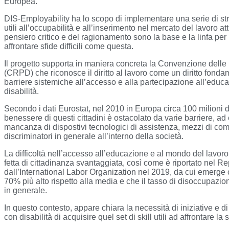
Europea.
DIS-Employability ha lo scopo di implementare una serie di strum
utili all’occupabilità e all’inserimento nel mercato del lavoro a
pensiero critico e del ragionamento sono la base e la linfa per 
affrontare sfide difficili come questa.
Il progetto supporta in maniera concreta la Convenzione delle N
(CRPD) che riconosce il diritto al lavoro come un diritto fon
barriere sistemiche all’accesso e alla partecipazione all’edu
disabilità.
Secondo i dati Eurostat, nel 2010 in Europa circa 100 milioni di 
benessere di questi cittadini è ostacolato da varie barriere, ad
mancanza di dispostivi tecnologici di assistenza, mezzi di co
discriminatori in generale all’interno della società.
La difficoltà nell’accesso all’educazione e al mondo del lavoro
fetta di cittadinanza svantaggiata, così come è riportato nel Rep
dall’International Labor Organization nel 2019, da cui emerge c
70% più alto rispetto alla media e che il tasso di disoccupazio
in generale.
In questo contesto, appare chiara la necessità di iniziative e di
con disabilità di acquisire quel set di skill utili ad affrontare l