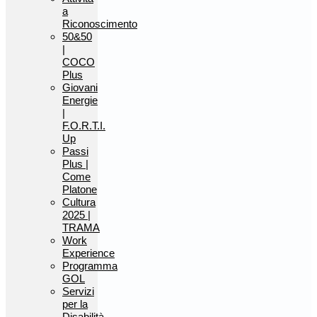
a
Riconoscimento
50&50
|
COCO
Plus
Giovani
Energie
|
F.O.R.T.I.
Up
Passi
Plus |
Come
Platone
Cultura
2025 |
TRAMA
Work
Experience
Programma
GOL
Servizi
per la
Disabilità