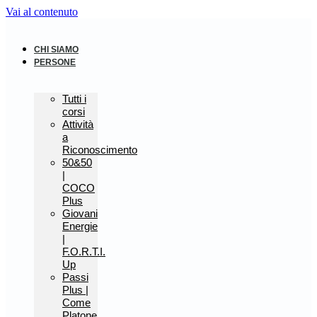
Vai al contenuto
CHI SIAMO
PERSONE
Tutti i
corsi
Attività
a
Riconoscimento
50&50
|
COCO
Plus
Giovani
Energie
|
F.O.R.T.I.
Up
Passi
Plus |
Come
Platone