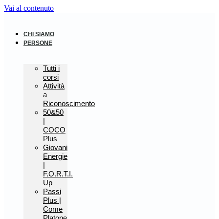
Vai al contenuto
CHI SIAMO
PERSONE
Tutti i
corsi
Attività
a
Riconoscimento
50&50
|
COCO
Plus
Giovani
Energie
|
F.O.R.T.I.
Up
Passi
Plus |
Come
Platone