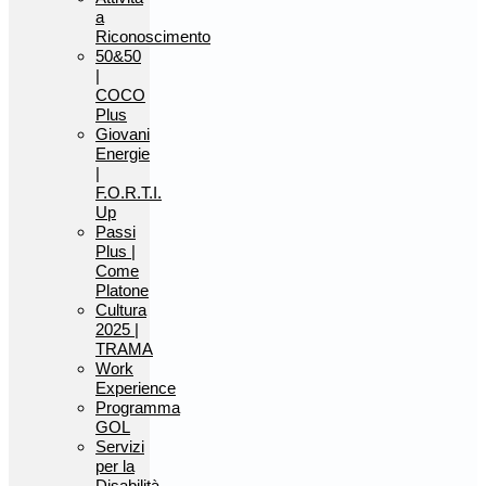
a
Riconoscimento
50&50
|
COCO
Plus
Giovani
Energie
|
F.O.R.T.I.
Up
Passi
Plus |
Come
Platone
Cultura
2025 |
TRAMA
Work
Experience
Programma
GOL
Servizi
per la
Disabilità