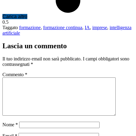
Carica altro
Taggato
formazione
,
formazione continua
,
IA
,
imprese
,
intelligenza
artificiale
Lascia un commento
Il tuo indirizzo email non sarà pubblicato.
I campi obbligatori sono
contrassegnati
*
Commento
*
Nome
*
Email
*