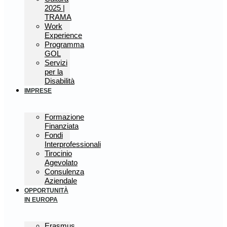
2025 |
TRAMA
Work
Experience
Programma
GOL
Servizi
per la
Disabilità
IMPRESE
Formazione
Finanziata
Fondi
Interprofessionali
Tirocinio
Agevolato
Consulenza
Aziendale
OPPORTUNITÀ
IN EUROPA
Erasmus