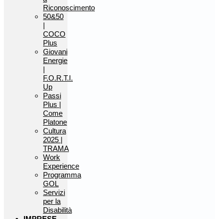
Riconoscimento
50&50
|
COCO
Plus
Giovani
Energie
|
F.O.R.T.I.
Up
Passi
Plus |
Come
Platone
Cultura
2025 |
TRAMA
Work
Experience
Programma
GOL
Servizi
per la
Disabilità
IMPRESE