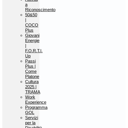
a
Riconoscimento
50&50
|
COCO
Plus
Giovani
Energie
|
F.O.R.T.I.
Up
Passi
Plus |
Come
Platone
Cultura
2025 |
TRAMA
Work
Experience
Programma
GOL
Servizi
per la
Disabilità