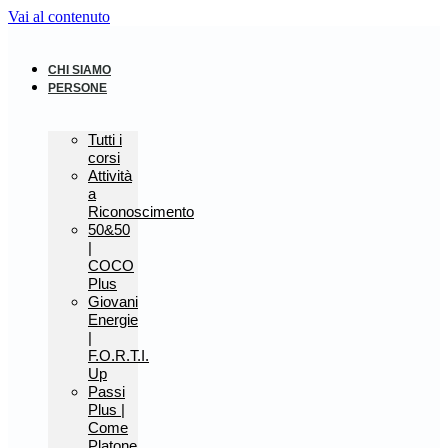
Vai al contenuto
CHI SIAMO
PERSONE
Tutti i
corsi
Attività
a
Riconoscimento
50&50
|
COCO
Plus
Giovani
Energie
|
F.O.R.T.I.
Up
Passi
Plus |
Come
Platone