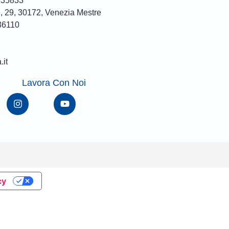
935833
, 29, 30172, Venezia Mestre
36110
it
Lavora Con Noi
cy