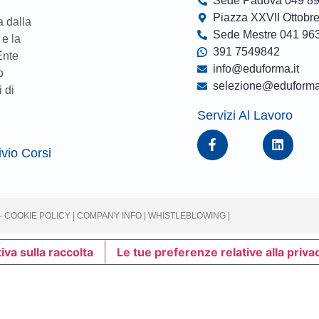
Sede Padova 049 8
Piazza XXVII Ottobre
a dalla
Sede Mestre 041 96
 e la
391 7549842
Ente
info@eduforma.it
o
selezione@eduforma.
 di
Servizi Al Lavoro
ivio Corsi
-
COOKIE POLICY
|
COMPANY INFO
| WHISTLEBLOWING
|
iva sulla raccolta
Le tue preferenze relative alla priva