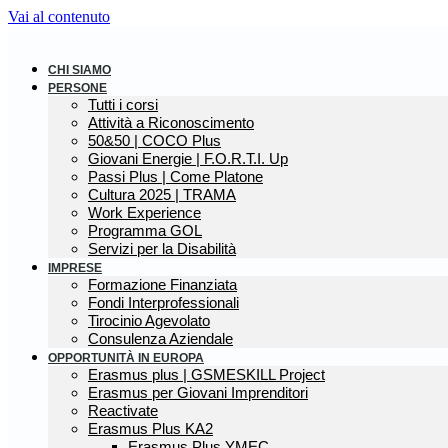
Vai al contenuto
CHI SIAMO
PERSONE
Tutti i corsi
Attività a Riconoscimento
50&50 | COCO Plus
Giovani Energie | F.O.R.T.I. Up
Passi Plus | Come Platone
Cultura 2025 | TRAMA
Work Experience
Programma GOL
Servizi per la Disabilità
IMPRESE
Formazione Finanziata
Fondi Interprofessionali
Tirocinio Agevolato
Consulenza Aziendale
OPPORTUNITÀ IN EUROPA
Erasmus plus | GSMESKILL Project
Erasmus per Giovani Imprenditori
Reactivate
Erasmus Plus KA2
Erasmus Plus YMEC