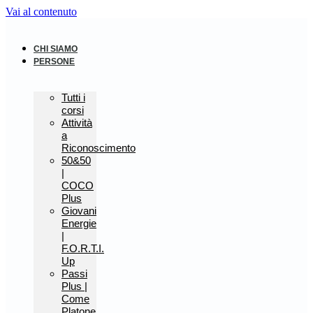
Vai al contenuto
CHI SIAMO
PERSONE
Tutti i
corsi
Attività
a
Riconoscimento
50&50
|
COCO
Plus
Giovani
Energie
|
F.O.R.T.I.
Up
Passi
Plus |
Come
Platone