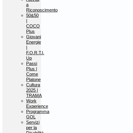
a
Riconoscimento
50&50
|
COCO
Plus
Giovani
Energie
|
F.O.R.T.I.
Up
Passi
Plus |
Come
Platone
Cultura
2025 |
TRAMA
Work
Experience
Programma
GOL
Servizi
per la
Disabilità