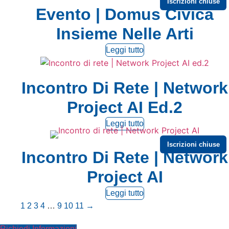
Iscrizioni chiuse
Evento | Domus Civica
Insieme Nelle Arti
Leggi tutto
Incontro Di Rete | Network
Project AI Ed.2
Leggi tutto
Iscrizioni chiuse
Incontro Di Rete | Network
Project AI
Leggi tutto
1
2
3
4
…
9
10
11
→
Richiedi Informazioni