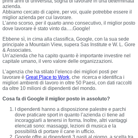
primi anni di università, sogna di lavorare in una determinata
azienda.
Abbiamo cercato di capire, per voi, quale potrebbe essere il
miglior azienda per cui lavorare.
L’anno scorso, per il quarto anno consecutivo, il miglior posto
dove lavorare è stato vinto da….Google!
Ebbene sì, in cima alla classifica, Google, con la sua sede
principale a Mountain View, supera Sas Institute e W. L. Gore
& Associates.
Un’azienda che ha capito quanto è importante investire nel
capitale umano, il vero valore delle organizzazioni.
L’agenzia che ha stilato l’elenco dei migliori posti per
lavorare è
Great Place to Work
, che ricerca e identifica i
migliori ambienti di lavoro in oltre 50 Paesi, con dati raccolti
da oltre 10 milioni di dipendenti del mondo.
Cosa fa di Google il miglior posto in assoluto?
I dipendenti hanno a disposizione palestre e parchi
dove praticare sport in quanto l’azienda ci tiene ad
incoraggiarli a tenersi in forma. Inoltre, altri vantaggi
elencati sono: massaggi, lezioni di musica e la
possibilità di portare il cane in ufficio.
Google offre ai dipendenti 3 pasti al giorno, a scelta tra