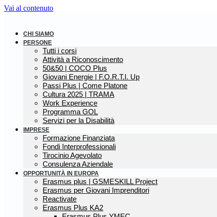
Vai al contenuto
CHI SIAMO
PERSONE
Tutti i corsi
Attività a Riconoscimento
50&50 | COCO Plus
Giovani Energie | F.O.R.T.I. Up
Passi Plus | Come Platone
Cultura 2025 | TRAMA
Work Experience
Programma GOL
Servizi per la Disabilità
IMPRESE
Formazione Finanziata
Fondi Interprofessionali
Tirocinio Agevolato
Consulenza Aziendale
OPPORTUNITÀ IN EUROPA
Erasmus plus | GSMESKILL Project
Erasmus per Giovani Imprenditori
Reactivate
Erasmus Plus KA2
Erasmus Plus YMEC