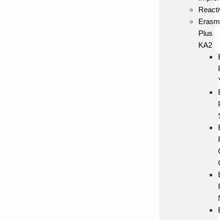
Reacti
Erasm
Plus
KA2