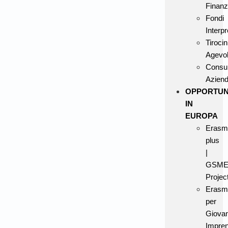
Finanz
Fondi
Interpr
Tirocin
Agevol
Consu
Aziend
OPPORTUN
IN
EUROPA
Erasm
plus
|
GSME
Projec
Erasm
per
Giovan
Impren