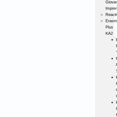
Giovan
Impren
Reacti
Erasm
Plus
KA2