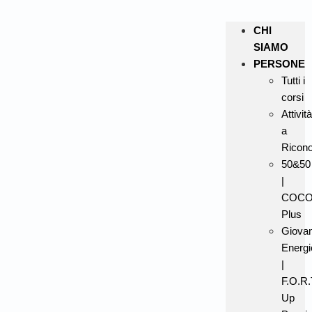
CHI
SIAMO
PERSONE
Tutti i
corsi
Attività
a
Ricon
50&50
|
COC
Plus
Giovan
Energi
|
F.O.R.T
Up