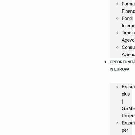
Forma
Finanz
Fondi
Interpr
Tirocin
Agevol
Consu
Aziend
OPPORTUNIT
IN EUROPA
Erasm
plus
|
GSME
Projec
Erasm
per