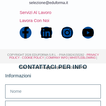
selezione@eduforma.it
Servizi Al Lavoro
Lavora Con Noi
COPYRIGHT 2026 EDUFORMA S.R.L. - P.IVA 03824150282 -
PRIVACY
POLICY
-
COOKIE POLICY
|
COMPANY INFO
| WHISTLEBLOWING
|
CONTATTACI PER INFO
Non lasciarti sfuggire questa occasione!
Informazioni