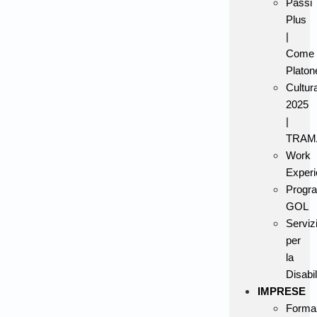
Passi
Plus
|
Come
Platon
Cultur
2025
|
TRAM
Work
Experi
Progr
GOL
Serviz
per
la
Disabil
IMPRESE
Forma