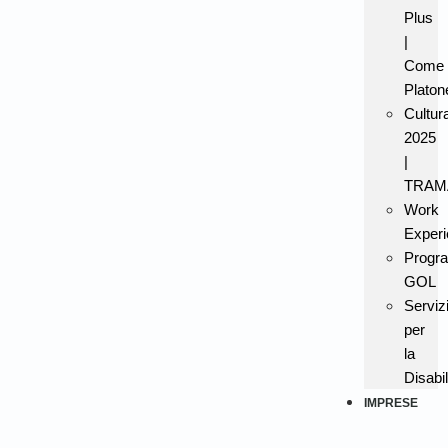
Plus
|
Come
Platon
Cultur
2025
|
TRAM
Work
Experi
Progr
GOL
Serviz
per
la
Disabil
IMPRESE