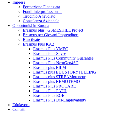
Imprese
Formazione Finanziata
Fondi Interprofessionali
Tirocinio Agevolato
Consulenza Aziendale
Opportunità in Europa
Erasmus plus | GSMESKILL Project
Erasmus per Giovani Imprenditori
Reactivate
Erasmus Plus KA2
Erasmus Plus YMEC
Erasmus Plus Suyse
Erasmus Plus Community Guarantee
Erasmus Plus NextGen4SC
Erasmus plus EILM
Erasmus plus EDUSTORYTELLING
Erasmus plus STREAMpreneur
Erasmus plus REMOTEMO
Erasmus Plus PROCARE
Erasmus Plus PATH
Erasmus Plus EGE
Erasmus Plus Dis-Employability
Edulavoro
Contatti