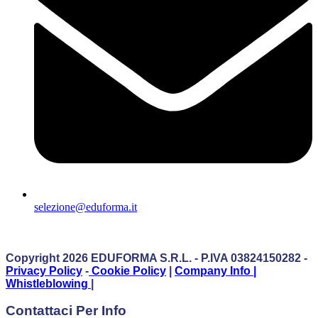
selezione@eduforma.it
Copyright 2026 EDUFORMA S.r.l. - P.IVA 03824150282 -
Privacy Policy
-
Cookie Policy
|
Company Info
|
Whistleblowing
|
Contattaci Per Info