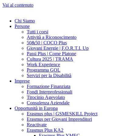
Vai al contenuto
Chi Siamo
Persone
Tutti i corsi
Attività a Riconoscimento
50&50 | COCO Plus
Giovani Energie | F.O.R.T.I. Up
Passi Plus | Come Platone
Cultura 2025 | TRAMA
Work Experience
Programma GOL
Servizi per la Disabilità
Imprese
Formazione Finanziata
Fondi Interprofessionali
Tirocinio Agevolato
Consulenza Aziendale
Opportunità in Europa
Erasmus plus | GSMESKILL Project
Erasmus per Giovani Imprenditori
Reactivate
Erasmus Plus KA2
Erasmus Plus YMEC