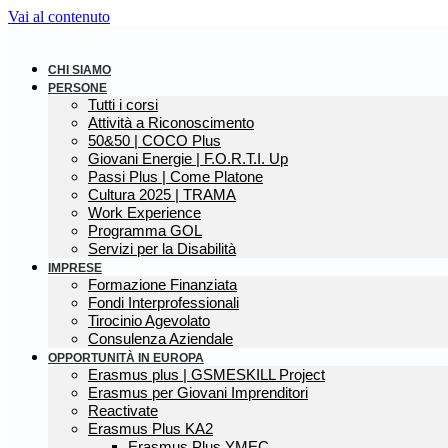
Vai al contenuto
CHI SIAMO
PERSONE
Tutti i corsi
Attività a Riconoscimento
50&50 | COCO Plus
Giovani Energie | F.O.R.T.I. Up
Passi Plus | Come Platone
Cultura 2025 | TRAMA
Work Experience
Programma GOL
Servizi per la Disabilità
IMPRESE
Formazione Finanziata
Fondi Interprofessionali
Tirocinio Agevolato
Consulenza Aziendale
OPPORTUNITÀ IN EUROPA
Erasmus plus | GSMESKILL Project
Erasmus per Giovani Imprenditori
Reactivate
Erasmus Plus KA2
Erasmus Plus YMEC