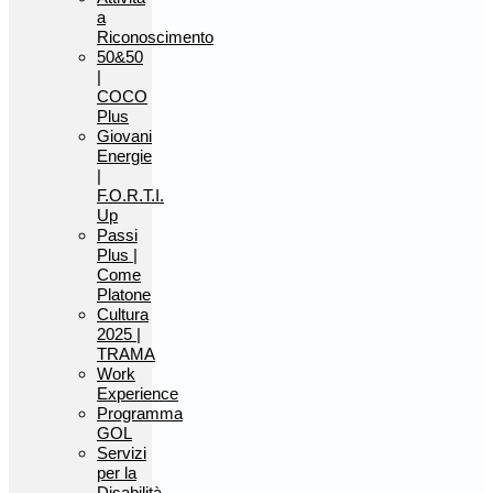
a
Riconoscimento
50&50
|
COCO
Plus
Giovani
Energie
|
F.O.R.T.I.
Up
Passi
Plus |
Come
Platone
Cultura
2025 |
TRAMA
Work
Experience
Programma
GOL
Servizi
per la
Disabilità