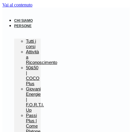
Vai al contenuto
CHI SIAMO
PERSONE
Tutti i
corsi
Attività
a
Riconoscimento
50&50
|
COCO
Plus
Giovani
Energie
|
F.O.R.T.I.
Up
Passi
Plus |
Come
Platone