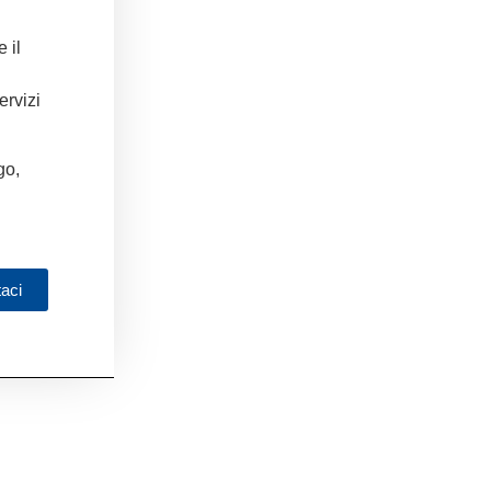
 il
ervizi
go,
taci