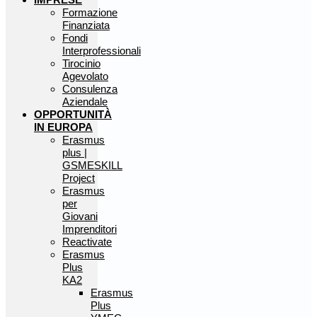
Formazione
Finanziata
Fondi
Interprofessionali
Tirocinio
Agevolato
Consulenza
Aziendale
OPPORTUNITÀ
IN EUROPA
Erasmus
plus |
GSMESKILL
Project
Erasmus
per
Giovani
Imprenditori
Reactivate
Erasmus
Plus
KA2
Erasmus
Plus