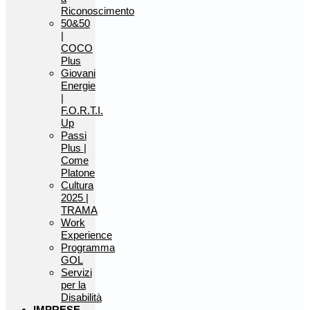
Riconoscimento
50&50
|
COCO
Plus
Giovani
Energie
|
F.O.R.T.I.
Up
Passi
Plus |
Come
Platone
Cultura
2025 |
TRAMA
Work
Experience
Programma
GOL
Servizi
per la
Disabilità
IMPRESE