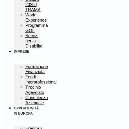
2025 |
TRAMA
Work
Experience
Programma
GOL
Servizi
per la
Disabilità
IMPRESE
Formazione
Finanziata
Fondi
Interprofessionali
Tirocinio
Agevolato
Consulenza
Aziendale
OPPORTUNITÀ
IN EUROPA
Erasmus