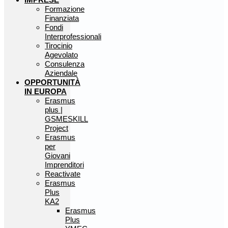
Formazione
Finanziata
Fondi
Interprofessionali
Tirocinio
Agevolato
Consulenza
Aziendale
OPPORTUNITÀ
IN EUROPA
Erasmus
plus |
GSMESKILL
Project
Erasmus
per
Giovani
Imprenditori
Reactivate
Erasmus
Plus
KA2
Erasmus
Plus