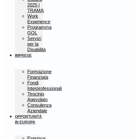
2025 |
TRAMA
Work
Experience
Programma
GOL
Servizi
per la
Disabilità
IMPRESE
Formazione
Finanziata
Fondi
Interprofessionali
Tirocinio
Agevolato
Consulenza
Aziendale
OPPORTUNITÀ
IN EUROPA
Erasmus