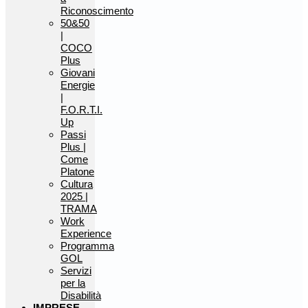
Riconoscimento
50&50
|
COCO
Plus
Giovani
Energie
|
F.O.R.T.I.
Up
Passi
Plus |
Come
Platone
Cultura
2025 |
TRAMA
Work
Experience
Programma
GOL
Servizi
per la
Disabilità
IMPRESE