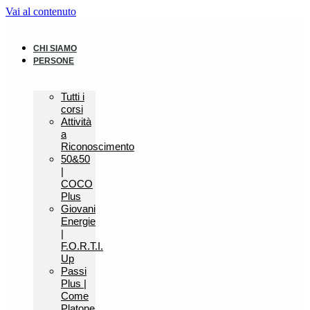
Vai al contenuto
CHI SIAMO
PERSONE
Tutti i
corsi
Attività
a
Riconoscimento
50&50
|
COCO
Plus
Giovani
Energie
|
F.O.R.T.I.
Up
Passi
Plus |
Come
Platone