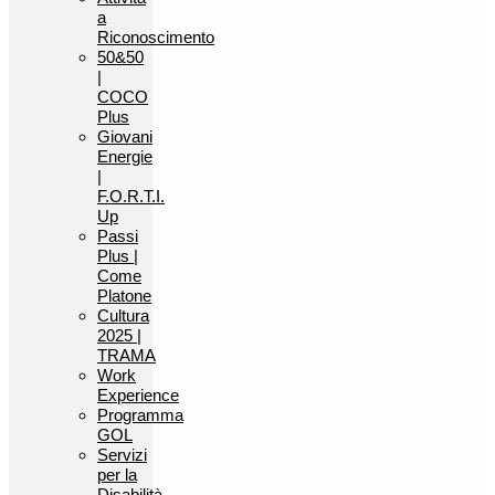
a
Riconoscimento
50&50
|
COCO
Plus
Giovani
Energie
|
F.O.R.T.I.
Up
Passi
Plus |
Come
Platone
Cultura
2025 |
TRAMA
Work
Experience
Programma
GOL
Servizi
per la
Disabilità