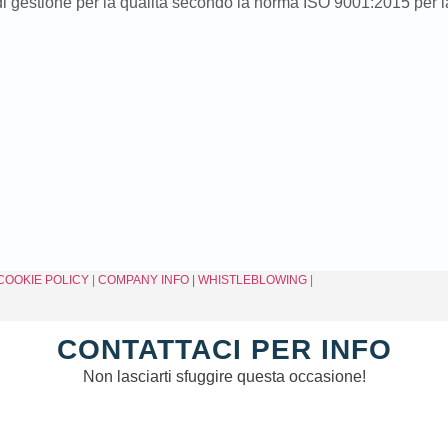
a di gestione per la qualità secondo la norma ISO 9001:2015 per
COOKIE POLICY
|
COMPANY INFO
| WHISTLEBLOWING
|
CONTATTACI PER INFO
Non lasciarti sfuggire questa occasione!