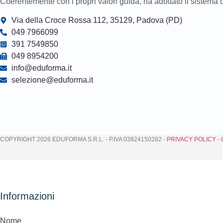
Coerentemente con i propri valori guida, ha adottato il sistem
Via della Croce Rossa 112, 35129, Padova (PD)
049 7966099
391 7549850
049 8954200
info@eduforma.it
selezione@eduforma.it
COPYRIGHT 2026 EDUFORMA S.R.L. - P.IVA 03824150282 -
PRIVACY POLICY
-
Informazioni
Nome