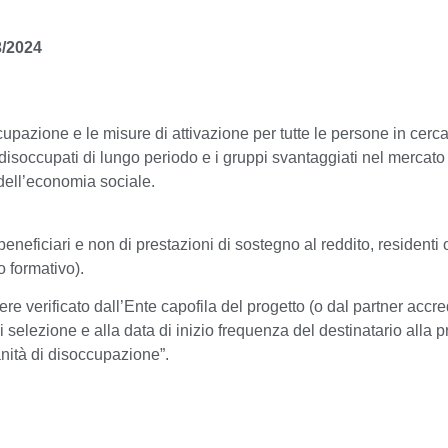
3/2024
cupazione e le misure di attivazione per tutte le persone in cerca 
 i disoccupati di lungo periodo e i gruppi svantaggiati nel merca
dell’economia sociale.
eneficiari e non di prestazioni di sostegno al reddito, residenti 
go formativo
).
ere verificato dall’Ente capofila del progetto (o
dal partner accred
i selezione
e alla data di inizio frequenza del destinatario alla pr
anità di disoccupazione”.