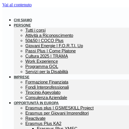
Vai al contenuto
CHI SIAMO
PERSONE
Tutti i corsi
Attività a Riconoscimento
50&50 | COCO Plus
Giovani Energie | F.O.R.T.I. Up
Passi Plus | Come Platone
Cultura 2025 | TRAMA
Work Experience
Programma GOL
Servizi per la Disabilità
IMPRESE
Formazione Finanziata
Fondi Interprofessionali
Tirocinio Agevolato
Consulenza Aziendale
OPPORTUNITÀ IN EUROPA
Erasmus plus | GSMESKILL Project
Erasmus per Giovani Imprenditori
Reactivate
Erasmus Plus KA2
Erasmus Plus YMEC