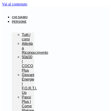
Vai al contenuto
CHI SIAMO
PERSONE
Tutti i
corsi
Attività
a
Riconoscimento
50&50
|
COCO
Plus
Giovani
Energie
|
F.O.R.T.I.
Up
Passi
Plus |
Come
Platone