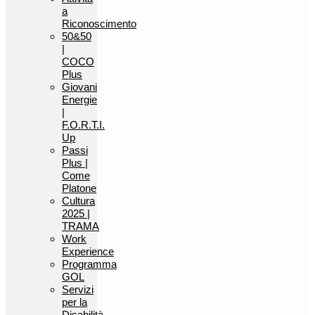
a
Riconoscimento
50&50
|
COCO
Plus
Giovani
Energie
|
F.O.R.T.I.
Up
Passi
Plus |
Come
Platone
Cultura
2025 |
TRAMA
Work
Experience
Programma
GOL
Servizi
per la
Disabilità