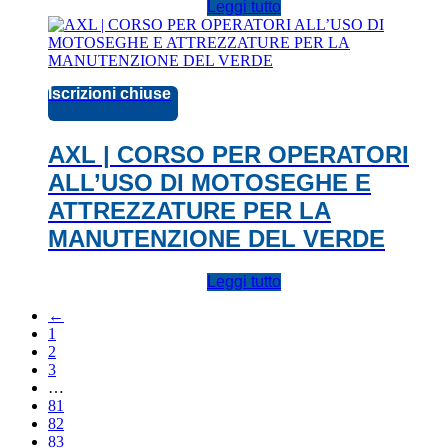
Leggi tutto
Iscrizioni chiuse
AXL | CORSO PER OPERATORI
ALL’USO DI MOTOSEGHE E
ATTREZZATURE PER LA
MANUTENZIONE DEL VERDE
Leggi tutto
←
1
2
3
…
81
82
83