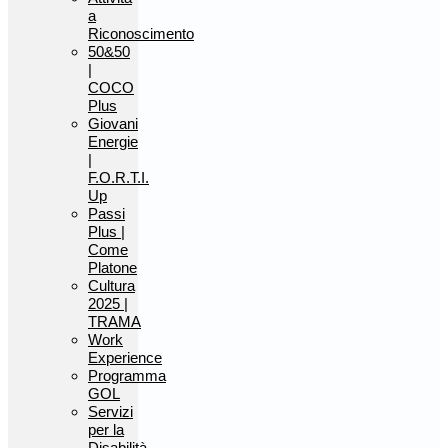
a
Riconoscimento
50&50
|
COCO
Plus
Giovani
Energie
|
F.O.R.T.I.
Up
Passi
Plus |
Come
Platone
Cultura
2025 |
TRAMA
Work
Experience
Programma
GOL
Servizi
per la
Disabilità