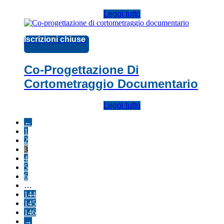
Leggi tutto
Iscrizioni chiuse
Co-Progettazione Di
Cortometraggio Documentario
Leggi tutto
←
1
2
3
4
5
6
…
144
145
146
→