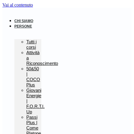
Vai al contenuto
CHI SIAMO
PERSONE
Tutti i
corsi
Attività
a
Riconoscimento
50&50
|
COCO
Plus
Giovani
Energie
|
F.O.R.T.I.
Up
Passi
Plus |
Come
Platone