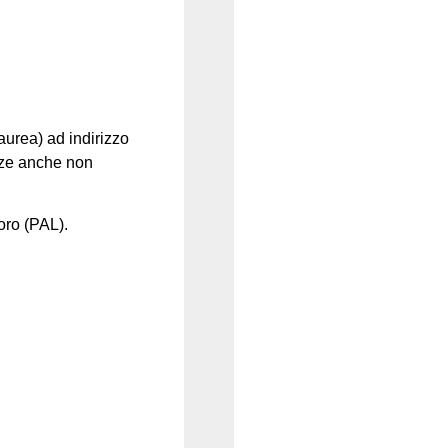
 laurea)
ad indirizzo
enze anche non
oro (PAL).