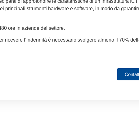
cipanti di approfondire le caratteristiche di un’infrastruttura ICT
dei principali strumenti hardware e software, in modo da garantirn
 480 ore in aziende del settore.
Per ricevere l’indennità è necessario svolgere almeno il 70% dell
Contat