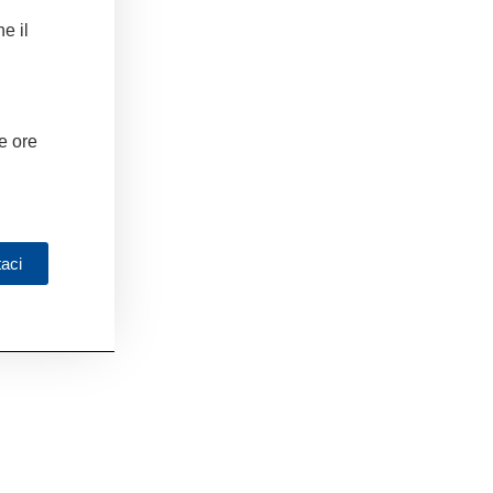
e il
e ore
taci