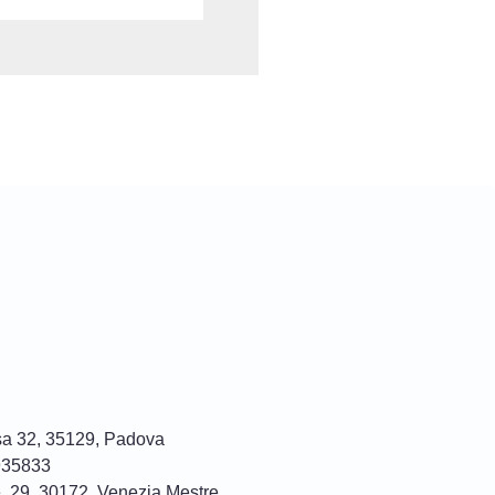
sa 32, 35129, Padova
935833
, 29, 30172, Venezia Mestre