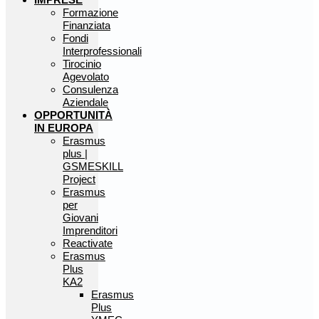
Formazione
Finanziata
Fondi
Interprofessionali
Tirocinio
Agevolato
Consulenza
Aziendale
OPPORTUNITÀ
IN EUROPA
Erasmus
plus |
GSMESKILL
Project
Erasmus
per
Giovani
Imprenditori
Reactivate
Erasmus
Plus
KA2
Erasmus
Plus