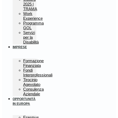
2025 |
TRAMA
Work
Experience
Programma
GOL
Servizi
per la
Disabilità
IMPRESE
Formazione
Finanziata
Fondi
Interprofessionali
Tirocinio
Agevolato
Consulenza
Aziendale
OPPORTUNITÀ
IN EUROPA
Erasmus