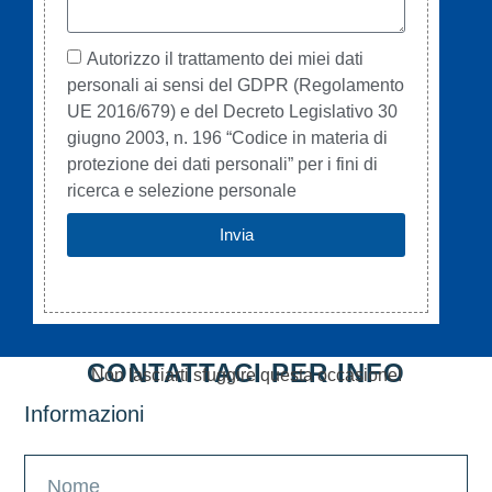
Autorizzo il trattamento dei miei dati
personali ai sensi del GDPR (Regolamento
UE 2016/679) e del Decreto Legislativo 30
giugno 2003, n. 196 “Codice in materia di
protezione dei dati personali” per i fini di
ricerca e selezione personale
Invia
CONTATTACI PER INFO
Non lasciarti sfuggire questa occasione!
Informazioni