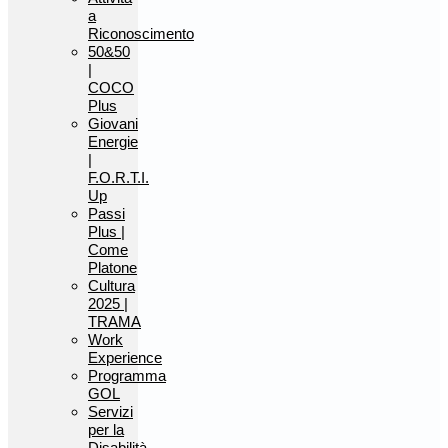
a
Riconoscimento
50&50
|
COCO
Plus
Giovani
Energie
|
F.O.R.T.I.
Up
Passi
Plus |
Come
Platone
Cultura
2025 |
TRAMA
Work
Experience
Programma
GOL
Servizi
per la
Disabilità