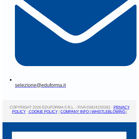
selezione@eduforma.it
COPYRIGHT 2026 EDUFORMA S.R.L. - P.IVA 03824150282 -
PRIVACY
POLICY
-
COOKIE POLICY
|
COMPANY INFO
| WHISTLEBLOWING
|