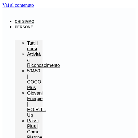
Vai al contenuto
CHI SIAMO
PERSONE
Tutti i
corsi
Attività
a
Riconoscimento
50&50
|
COCO
Plus
Giovani
Energie
|
F.O.R.T.I.
Up
Passi
Plus |
Come
Platone