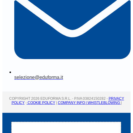
selezione@eduforma.it
COPYRIGHT 2026 EDUFORMA S.R.L. - P.IVA 03824150282 -
PRIVACY
POLICY
-
COOKIE POLICY
|
COMPANY INFO
| WHISTLEBLOWING
|