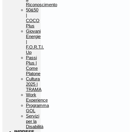
Riconoscimento
50&50
|
COCO
Plus
Giovani
Energie
|
F.O.R.T.I.
Up
Passi
Plus |
Come
Platone
Cultura
2025 |
TRAMA
Work
Experience
Programma
GOL
Servizi
per la
Disabilità
IMPRESE