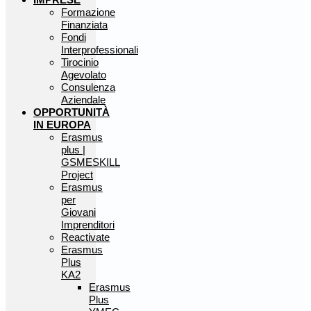
Formazione
Finanziata
Fondi
Interprofessionali
Tirocinio
Agevolato
Consulenza
Aziendale
OPPORTUNITÀ
IN EUROPA
Erasmus
plus |
GSMESKILL
Project
Erasmus
per
Giovani
Imprenditori
Reactivate
Erasmus
Plus
KA2
Erasmus
Plus