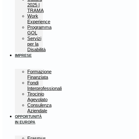
2025 |
TRAMA
Work
Experience
Programma
GOL
Servizi
per la
Disabilità
IMPRESE
Formazione
Finanziata
Fondi
Interprofessionali
Tirocinio
Agevolato
Consulenza
Aziendale
OPPORTUNITÀ
IN EUROPA
Erasmus