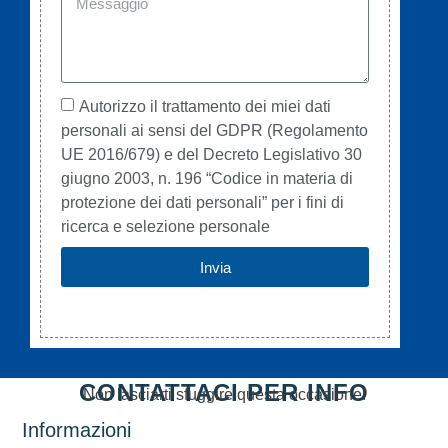
Autorizzo il trattamento dei miei dati
personali ai sensi del GDPR (Regolamento
UE 2016/679) e del Decreto Legislativo 30
giugno 2003, n. 196 “Codice in materia di
protezione dei dati personali” per i fini di
ricerca e selezione personale
Invia
CONTATTACI PER INFO
Non lasciarti sfuggire questa occasione!
Informazioni