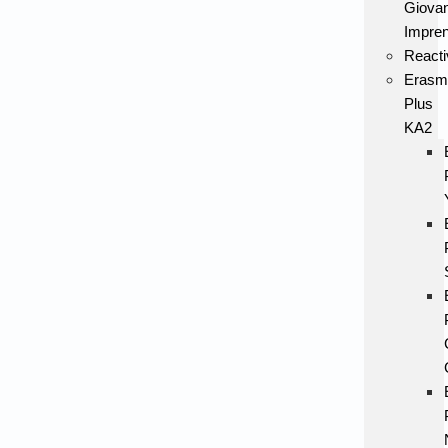
Giovan
Impren
Reacti
Erasm
Plus
KA2