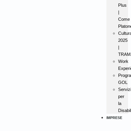
Plus
|
Come
Platon
Cultur
2025
|
TRAM
Work
Experi
Progr
GOL
Serviz
per
la
Disabil
IMPRESE