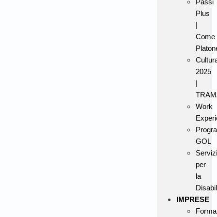
Passi
Plus
|
Come
Platon
Cultur
2025
|
TRAM
Work
Experi
Progr
GOL
Serviz
per
la
Disabil
IMPRESE
Forma