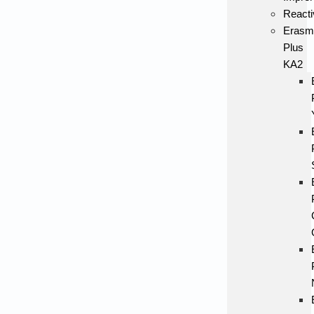
Reacti
Erasm
Plus
KA2