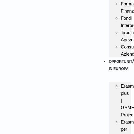
Forma
Finanz
Fondi
Interpr
Tirocin
Agevol
Consu
Aziend
OPPORTUNIT
IN EUROPA
Erasm
plus
|
GSME
Projec
Erasm
per