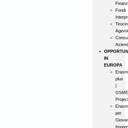
Finanz
Fondi
Interpr
Tirocin
Agevol
Consu
Aziend
OPPORTUN
IN
EUROPA
Erasm
plus
|
GSME
Projec
Erasm
per
Giovan
Impren