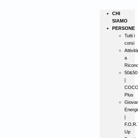
CHI
SIAMO
PERSONE
Tutti i
corsi
Attività
a
Ricon
50&50
|
COC
Plus
Giovan
Energi
|
F.O.R.T
Up